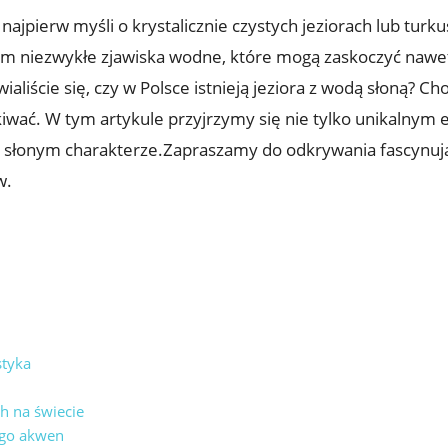
najpierw myśli o krystalicznie czystych jeziorach lub tur
 tym niezwykłe zjawiska wodne, które mogą zaskoczyć nawe
iście się, ​czy​ w Polsce istnieją ​jeziora z‍ wodą słoną? Cho
akiwać. ​W⁢ tym artykule przyjrzymy się nie ​tylko unikalnym
‌ o ​słonym​ charakterze.Zapraszamy do odkrywania fascyn
w.
styka
h‍ na świecie
iego akwen