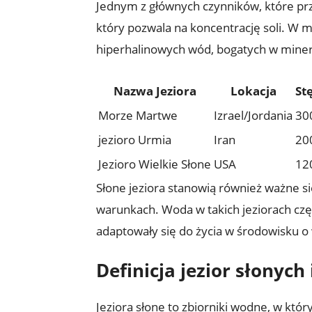
Jednym⁣ z głównych czynników, które przycz
który pozwala na koncentrację soli. W 
hiperhalinowych wód, bogatych w miner
Nazwa ⁤Jeziora
Lokacja
Stę
Morze​ Martwe
Izrael/Jordania
30
jezioro Urmia
Iran
20
Jezioro Wielkie Słone
USA
12
Słone jeziora stanowią również ważne s
warunkach. Woda w takich jeziorach ‍czę
adaptowały się​ do życia ‍w środowisku o
Definicja jezior‍ słonych
Jeziora słone to zbiorniki wodne,⁤ w⁢ któr