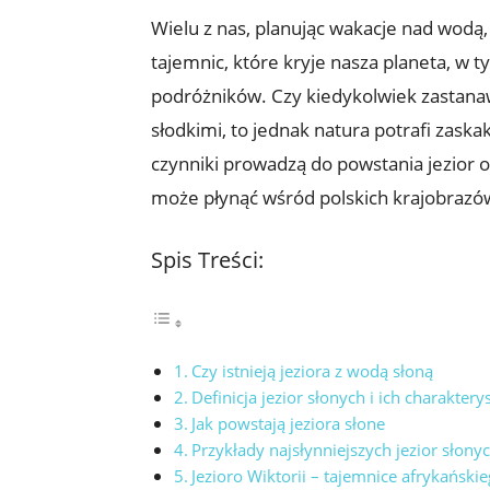
Wielu z nas, planując wakacje nad wodą, 
tajemnic, które kryje​ nasza planeta, w
podróżników. Czy ⁤kiedykolwiek zastanawial
słodkimi, to ⁣jednak natura ‍potrafi zask
czynniki⁢ prowadzą do powstania jezior
może płynąć wśród polskich krajobrazó
Spis Treści:
Czy​ istnieją‌ jeziora z wodą​ słoną
Definicja jezior‍ słonych i ich charaktery
Jak powstają jeziora słone
Przykłady najsłynniejszych jezior słonyc
Jezioro Wiktorii – tajemnice afrykańsk