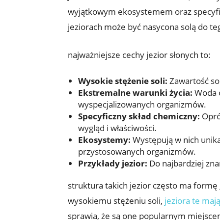
wyjątkowym ekosystemem oraz ‌specyficz
jeziorach może być ⁤nasycona solą do teg
najważniejsze cechy jezior słonych ⁤to:
Wysokie stężenie soli:
Zawartość soli
Ekstremalne warunki ⁢życia:
‍Woda⁣ 
wyspecjalizowanych⁣ organizmów.
Specyficzny skład chemiczny:
Opróc
wygląd i właściwości.
Ekosystemy:
Występują w nich unika
przystosowanych organizmów.
Przykłady jezior:
Do najbardziej znan
struktura takich jezior często ma formę‍ 
wysokiemu stężeniu soli,​
jeziora te ⁣ma
sprawia, że są one popularnym miejsce