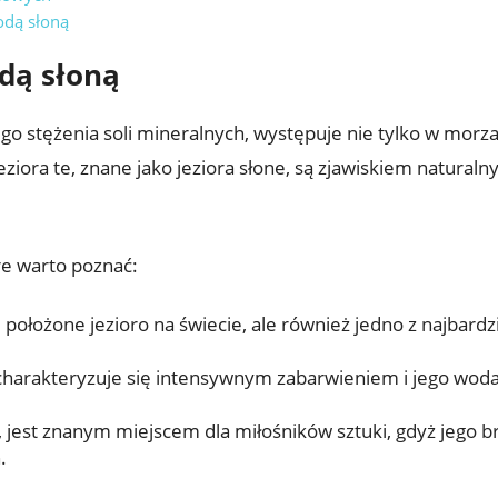
odą słoną
odą​ słoną
 stężenia soli mineralnych, występuje nie tylko w⁣ morza
ziora ​te, znane jako ⁢jeziora ⁣słone,‌ są ‍zjawiskiem⁢ natura
óre warto poznać:
j położone jezioro na⁢ świecie, ale również jedno‍ z najbard
 charakteryzuje się intensywnym zabarwieniem i jego woda je
jest ‍znanym ⁤miejscem⁣ dla miłośników ​sztuki, ⁤gdyż jego br
.