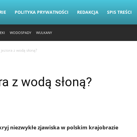
RIE
POLITYKA PRYWATNOŚCI
REDAKCJA
SPIS TREŚCI
EKI
WODOSPADY
WULKANY
ą jeziora z wodą słoną?
ora z wodą słoną?
dkryj niezwykłe zjawiska w polskim krajobrazie