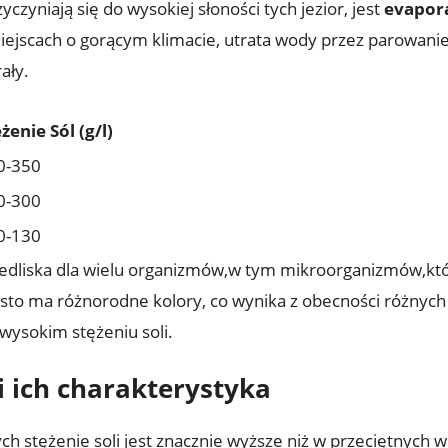
yniają się do ⁣wysokiej ⁢słoności tych‌ jezior, ⁢jest
evapor
miejscach o gorącym klimacie, utrata wody przez‌ parowani
ały.
żenie Sól (g/l)
0-350
0-300
0-130
iedliska⁢ dla wielu organizmów,w tym mikroorganizmów,któ
sto⁢ ma różnorodne kolory, co⁤ wynika z obecności różnych 
 wysokim stężeniu soli.
 i ich charakterystyka
ych ​stężenie ⁢soli‌ jest znacznie wyższe niż ‌w ​przeciętnyc