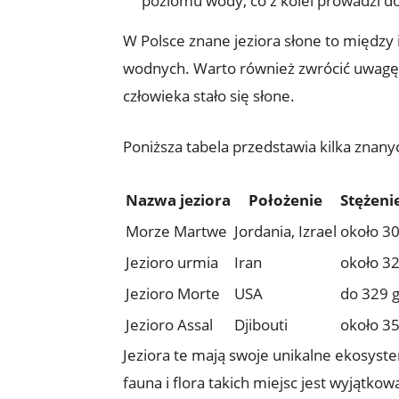
poziomu⁣ wody, co z ⁣kolei prowadzi do
W Polsce znane jeziora słone to‌ między 
wodnych. Warto również zwrócić‍ uwagę n
‍człowieka stało się słone.
Poniższa tabela przedstawia kilka znanyc
Nazwa jeziora
Położenie
Stężenie
Morze Martwe
Jordania, Izrael
około ⁢30
Jezioro urmia
Iran
około 320
Jezioro ‌Morte
USA
do 329 g
Jezioro Assal
Djibouti
około 350
Jeziora⁢ te mają swoje unikalne ekosyst
fauna i flora takich miejsc ‍jest wyjątk