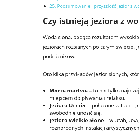
Podsumowanie i przyszłość jezior z w
Czy​ istnieją‌ jeziora z w
Woda słona, będąca rezultatem wysokiego
jeziorach​ rozsianych ⁣po całym świecie. Je
podróżników.
Oto kilka przykładów ​jezior ⁣słonych, kt
Morze martwe
– to nie tylko najniże
miejscem do pływania ‌i relaksu.
Jezioro Urmia
‍ – położone w Iranie,
swobodnie unosić się.
Jezioro⁣ Wielkie Słone
– w Utah, USA, 
różnorodnych instalacji artystycznych