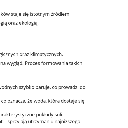
ików staje się istotnym źródłem ​
ią ⁣oraz ekologią.
gicznych oraz‌ klimatycznych.
a wygląd. Proces⁢ formowania​ takich ​
w wodnych szybko paruje, co prowadzi do
o‌ oznacza, że​ woda, która dostaje się
harakterystyczne pokłady soli.
t –⁣ sprzyjają utrzymaniu najniższego