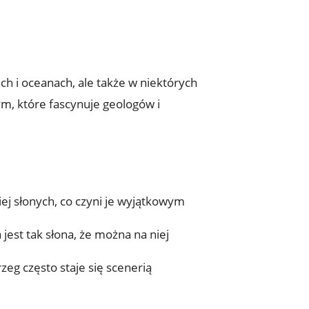
ch i oceanach, ale także w niektórych
lnym,⁢ które fascynuje geologów i
ziej słonych, co czyni je wyjątkowym
st⁤ tak słona, że⁢ można na⁣ niej
zeg często staje się ⁣scenerią