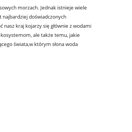
kusowych morzach. Jednak istnieje wiele
t najbardziej⁤ doświadczonych
ć nasz ⁤kraj ⁢kojarzy się⁢ głównie z wodami
 ⁤ekosystemom, ale‍ także temu, jakie
ującego świata,w którym słona woda