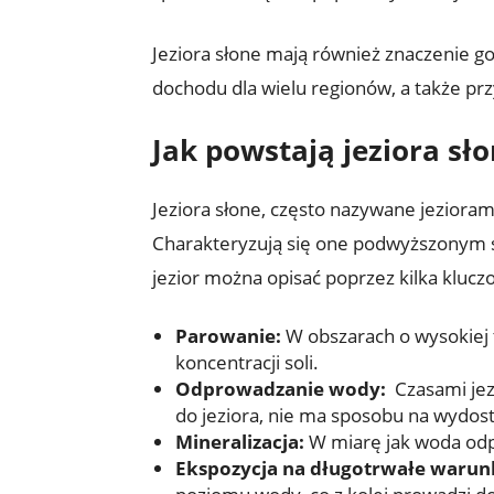
Jeziora słone⁢ mają również znaczenie ‌g
dochodu dla ​wielu regionów, ‍a także pr
Jak powstają jeziora sł
Jeziora słone, ​często nazywane ⁤jeziora
Charakteryzują się one podwyższonym stę
jezior można opisać poprzez kilka kluc
Parowanie:
W obszarach o wysokiej ⁤
koncentracji soli.
Odprowadzanie ⁢wody:
⁢ Czasami je
do jeziora,⁤ nie ma sposobu na wydostan
Mineralizacja:
W ‌miarę jak woda odpa
Ekspozycja na długotrwałe warunk