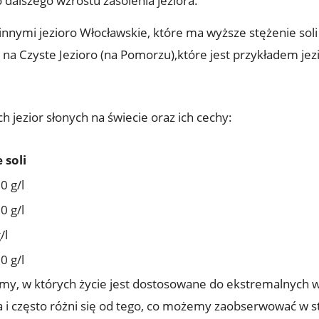
​ dalszego wzrostu zasolenia jeziora.
innymi jezioro Włocławskie,‌ które ‍ma ​wyższe stężenie sol
a Czyste Jezioro ⁢(na Pomorzu),które jest przykładem jezi
h jezior słonych na świecie ​oraz ich cechy:
 soli
0 g/l
⁤ g/l
/l
⁤ g/l
emy, w których życie ​jest dostosowane do ekstremalnych w
owa i⁢ często różni⁢ się od tego, ⁤co możemy zaobserwować 