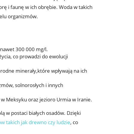
 i faunę ‌w ich obrębie. Woda w takich⁣
wielu organizmów.
nawet ‍300 ‌000‍ mg/l.
ycia,​ co prowadzi do ewolucji
rodne minerały,które wpływają na ich⁤
ów, solnorosłych‌ i innych‍
 w Meksyku oraz jezioro Urmia‍ w Iranie.
solą w postaci białych osadów. Dzięki
w takich jak drewno⁤ czy ludzie
,‍ co