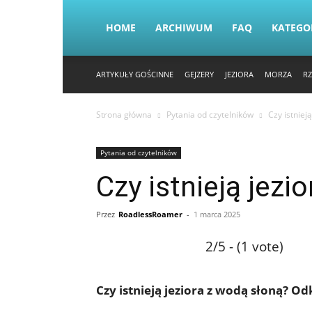
HOME
ARCHIWUM
FAQ
KATEGO
ARTYKUŁY GOŚCINNE
GEJZERY
JEZIORA
MORZA
RZ
Strona główna
Pytania od czytelników
Czy istniej
Pytania od czytelników
Czy istnieją jezi
Przez
RoadlessRoamer
-
1 marca 2025
2/5 - (1 vote)
Czy istnieją jeziora z wodą słoną? O