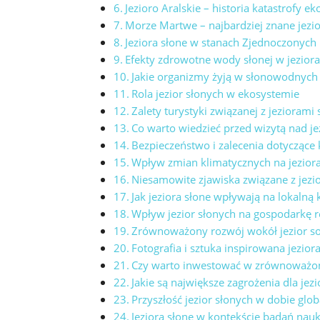
Jezioro Aralskie – historia katastrofy⁤ ek
Morze Martwe – ⁣najbardziej znane jezi
Jeziora słone w stanach​ Zjednoczonych
Efekty⁢ zdrowotne​ wody⁢ słonej w jezior
Jakie organizmy żyją w słonowodnych​ 
Rola jezior słonych w ekosystemie
Zalety turystyki związanej z jeziorami
Co warto ​wiedzieć przed wizytą ‌nad je
Bezpieczeństwo​ i zalecenia⁤ dotyczące
Wpływ zmian‌ klimatycznych na jezior
Niesamowite zjawiska‍ związane z⁢ jez
Jak ‌jeziora ⁤słone wpływają na‍ lokalną 
Wpływ jezior słonych na gospodarkę 
Zrównoważony rozwój wokół jezior s
Fotografia i sztuka ⁤inspirowana jezio
Czy warto inwestować w zrównoważoną
Jakie są największe zagrożenia dla jezi
Przyszłość jezior⁤ słonych w‍ dobie gl
Jeziora słone w kontekście ​badań na