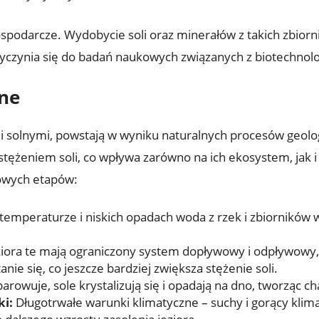
ospodarcze. Wydobycie soli ‌oraz minerałów z takich zbiorn
zyczynia‌ się do badań naukowych związanych‌ z biotechnolog
one
mi ⁤solnymi, ‌powstają w wyniku naturalnych⁤ procesów geolo
żeniem soli, co wpływa zarówno ​na ich ekosystem, jak i ⁣n
zowych etapów:
temperaturze ⁢i niskich opadach woda ‍z rzek ‍i zbiornikó
ziora te mają ‍ograniczony system dopływowy ‌i odpływowy, c
ie ⁤się, co jeszcze bardziej zwiększa stężenie ‍soli.
rowuje, sole krystalizują się⁣ i opadają na dno, tworząc c
i:
⁣Długotrwałe warunki klimatyczne – suchy ​i gorący klima