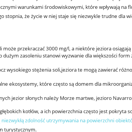
nymi warunkami ​środowiskowymi, które wpływają na florę
o stopnia, że ⁢życie w niej staje się niezwykle trudne dla ‍
 może ⁣przekraczać 3000 mg/l, a niektóre jeziora osiągają 
o⁤ dużym zasoleniu stanowi⁢ wyzwanie⁤ dla większości form ż
z wysokiego stężenia soli,jeziora te mogą zawierać różno
lne ⁣ekosystemy, które często są domem ‌dla mikroorganizm
ych‍ jezior słonych⁤ należy ⁤Morze martwe, jezioro Navarro
głębokich​ kotłów, a⁣ ich powierzchnia⁤ często⁢ jest pokryta 
ją niezwykłą​ zdolność utrzymywania na powierzchni ​obiektó
m turystycznym.