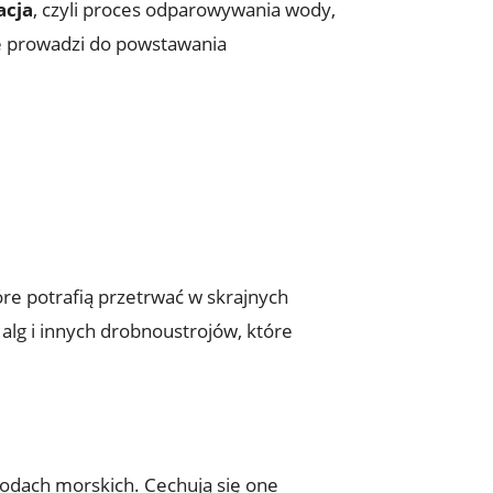
acja
, ⁤czyli proces odparowywania wody,
e prowadzi⁤ do powstawania
re potrafią przetrwać w skrajnych
alg ⁣i innych drobnoustrojów, które
h wodach morskich. Cechują się⁣ one