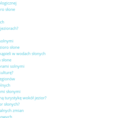
ologicznej
oro słone
ach
jeziorach?
 solnymi
zioro słone
 ⁣kąpieli w wodach słonych
a słone
iorami solnymi
kulturę?
regionów
olnych
rami słonymi
 turystykę wokół jezior?
or słonych?
obalnych zmian
ukowych